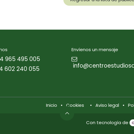
nos
Envíenos un mensaje
4 965 495 005
info@centroestudios
4 602 240 055
Inicio
•
Cookies
•
Aviso legal
•
Po
Con tecnología de