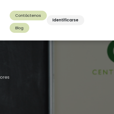
Contáctenos
raescolares
Sobre Nosotros
Identificarse
Contáctenos
Cita
Tr
Blog
ores